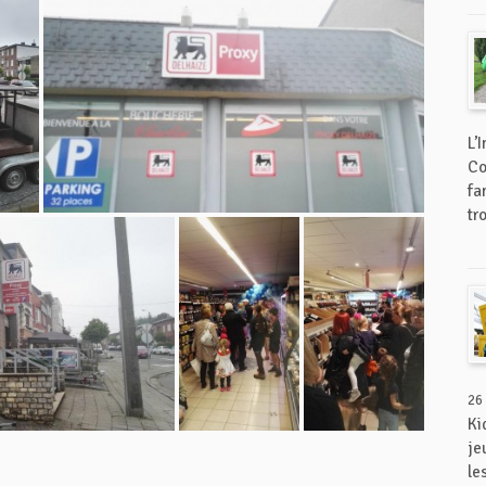
L’
Co
fa
tr
26
Ki
je
le