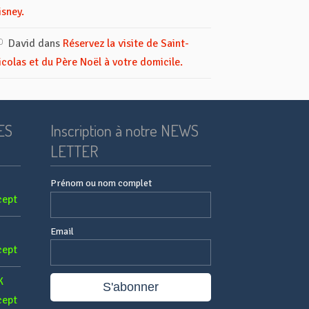
isney.
David
dans
Réservez la visite de Saint-
icolas et du Père Noël à votre domicile.
ES
Inscription à notre NEWS
LETTER
Prénom ou nom complet
cept
Email
cept
K
cept