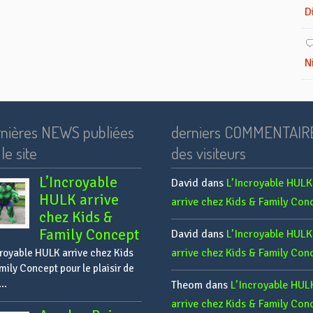
D
N
nières NEWS publiées
derniers COMMENTAIR
le site
des visiteurs
L’Incroyable
David
dans
L’Incroyable HULK
HULK arrive
arrive chez Kids & Family Con
chez Kids &
Family Concept
David
dans
L’Incroyable HULK
arrive chez Kids & Family Con
croyable HULK arrive chez Kids
mily Concept pour le plaisir de
..
Theom
dans
L’Incroyable HUL
arrive chez Kids & Family Con