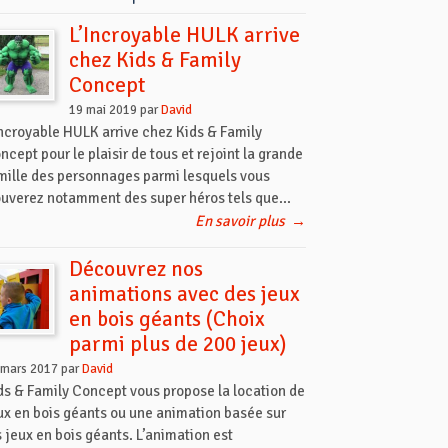
L’Incroyable HULK arrive
chez Kids & Family
Concept
19 mai 2019 par
David
Incroyable HULK arrive chez Kids & Family
ncept pour le plaisir de tous et rejoint la grande
mille des personnages parmi lesquels vous
ouverez notamment des super héros tels que...
En savoir plus
→
Découvrez nos
animations avec des jeux
en bois géants (Choix
parmi plus de 200 jeux)
 mars 2017 par
David
ds & Family Concept vous propose la location de
ux en bois géants ou une animation basée sur
s jeux en bois géants. L’animation est