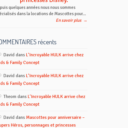
princesses Disney.
puis quelques années nous nous sommes
écialisés dans la locations de Mascottes pour...
En savoir plus
→
OMMENTAIRES récents
David
dans
L’Incroyable HULK arrive chez
ids & Family Concept
David
dans
L’Incroyable HULK arrive chez
ids & Family Concept
Theom
dans
L’Incroyable HULK arrive chez
ids & Family Concept
David
dans
Mascottes pour anniversaire –
upers Héros, personnages et princesses