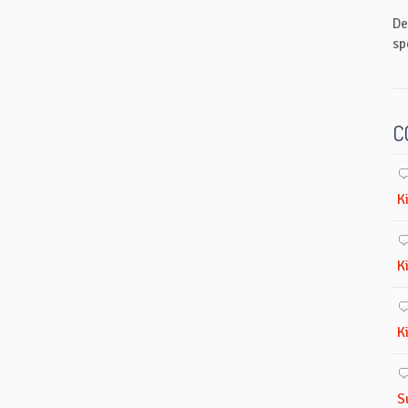
De
sp
C
K
K
K
S