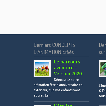
Derniers CONCEPTS
Der
D’ANIMATION créés
sur 
Le parcours
aventure –
Version 2020
Découvrez notre
animation fête d’anniversaire en
L’In
extérieur, que vos enfants vont
& Fa
adorer. Le...
tous.