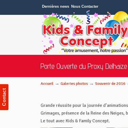
Dernières news
Nous Contacter
Organisateur d'anniversaire pour enfants en Belgique.s
Navigation
Porte Ouverte du Proxy Delhaize d
→
→
Accueil
Galeries photos
Souvenir de 2016
Contact
Grande réussite pour la journée d’animations
Grimages, présence de la Reine des Neiges, 
Le tout avec Kids & Family Concept
.