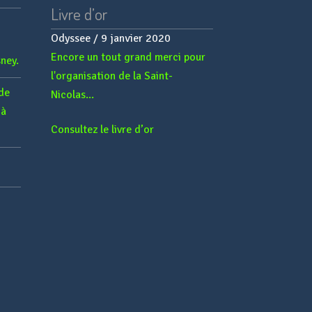
Livre d’or
Odyssee
Paternesi
/
/
9 janvier 2020
20 septembre 2019
Encore un tout grand merci pour
Nous avons fait appel à Kids &
ney.
l'organisation de la Saint-
Family concept pour...
 de
Nicolas...
 à
Consultez le livre d’or