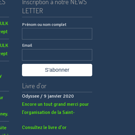
ES
Inscription à notre NEWS
LETTER
HULK
Prénom ou nom complet
cept
HULK
Email
cept
y
Livre d’or
Odyssee
/
9 janvier 2020
ur
Encore un tout grand merci pour
l'organisation de la Saint-
ney.
Nicolas...
Consultez le livre d’or
site