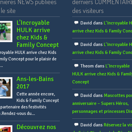
nières NEWS publiées
derniers COMMENTAIR
le site
des visiteurs
L’Incroyable
David
dans
L’Incroyable 
HULK arrive
arrive chez Kids & Family Con
chez Kids &
Family Concept
David
dans
L’Incroyable 
arrive chez Kids & Family Con
croyable HULK arrive chez Kids
mily Concept pour le plaisir de
..
Theom
dans
L’Incroyable
HULK arrive chez Kids & Famil
Ans-les-Bains
Concept
2017
Cette année encore,
David
dans
Mascottes po
Kids & Family Concept
anniversaire – Supers Héros,
 partenaire des festivités
personnages et princesses Dis
é.Rendez-vous du...
David
dans
Réservez la vi
Découvrez nos