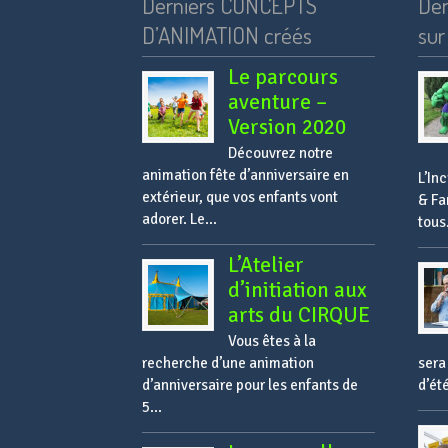
Derniers CONCEPTS
Der
D’ANIMATION créés
sur 
Le parcours
aventure –
Version 2020
Découvrez notre
animation fête d’anniversaire en
L’In
extérieur, que vos enfants vont
& Fa
adorer. Le...
tous.
L’Atelier
d’initiation aux
arts du CIRQUE
Vous êtes à la
recherche d’une animation
sera
d’anniversaire pour les enfants de
d’ét
5...