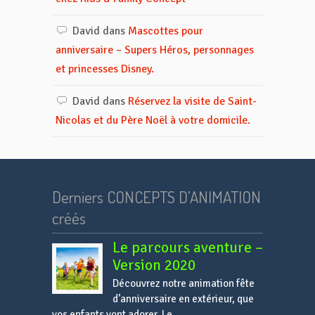
David
dans
Mascottes pour
anniversaire – Supers Héros, personnages
et princesses Disney.
David
dans
Réservez la visite de Saint-
Nicolas et du Père Noël à votre domicile.
Derniers CONCEPTS D’ANIMATION
créés
Le parcours aventure –
Version 2020
Découvrez notre animation fête
d’anniversaire en extérieur, que
vos enfants vont adorer. Le...