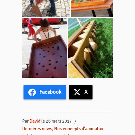
Facebook
X
Par
David
le 26 mars 2017
/
Dernières news
,
Nos concepts d'animation