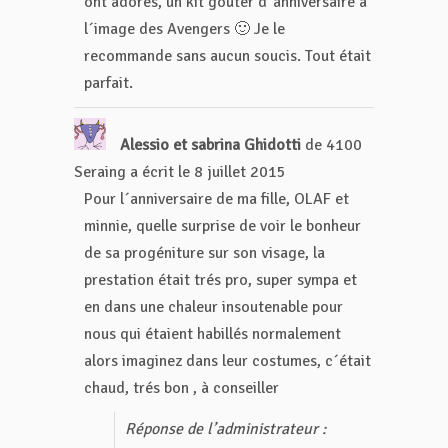
ont adorés, un kit goûter d´anniversaire à
l´image des Avengers 🙂 Je le
recommande sans aucun soucis. Tout était
parfait.
Alessio et sabrina Ghidotti
de
4100
Seraing
a écrit le
8 juillet 2015
Pour l´anniversaire de ma fille, OLAF et
minnie, quelle surprise de voir le bonheur
de sa progéniture sur son visage, la
prestation était trés pro, super sympa et
en dans une chaleur insoutenable pour
nous qui étaient habillés normalement
alors imaginez dans leur costumes, c´était
chaud, trés bon , à conseiller
Réponse de l’administrateur :