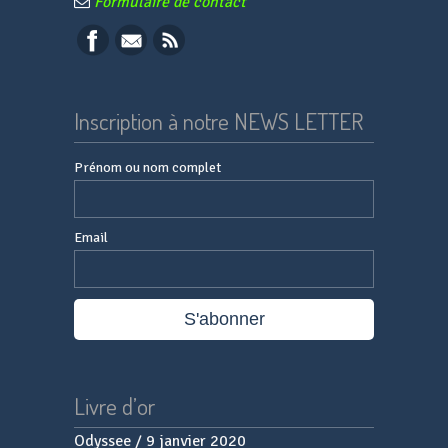
Formulaire de contact
Inscription à notre NEWS LETTER
Prénom ou nom complet
Email
Livre d’or
Odyssee
Paternesi
/
/
9 janvier 2020
20 septembre 2019