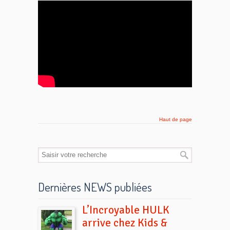
Haut de page
Dernières NEWS publiées
L’Incroyable HULK
arrive chez Kids &