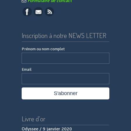
Formulaire de contact
Inscription à notre NEWS LETTER
Prénom ou nom complet
Email
Livre d’or
Odyssee
Paternesi
/
/
9 janvier 2020
20 septembre 2019