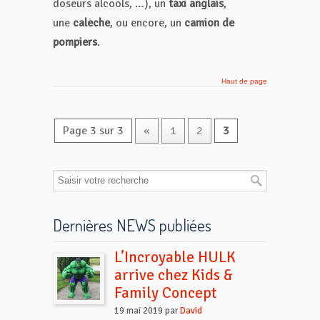
doseurs alcools, …), un
taxi anglais
,
une
calèche
, ou encore, un
camion de
pompiers
.
Haut de page
Page 3 sur 3
«
1
2
3
Dernières NEWS publiées
L’Incroyable HULK
arrive chez Kids &
Family Concept
19 mai 2019 par
David