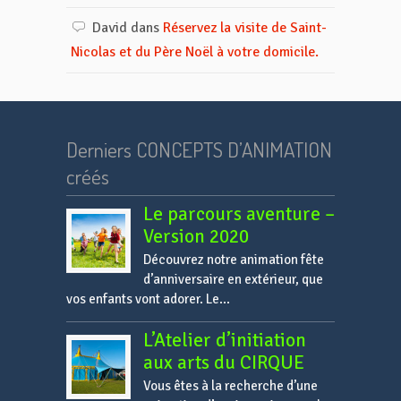
David
dans
Réservez la visite de Saint-
Nicolas et du Père Noël à votre domicile.
Derniers CONCEPTS D’ANIMATION
créés
Le parcours aventure –
Version 2020
Découvrez notre animation fête
d’anniversaire en extérieur, que
vos enfants vont adorer. Le...
L’Atelier d’initiation
aux arts du CIRQUE
Vous êtes à la recherche d’une