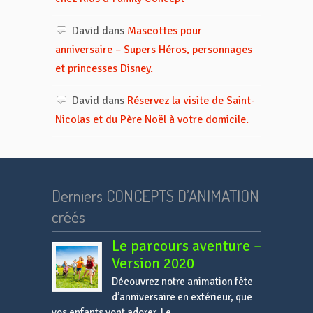
David
dans
Mascottes pour
anniversaire – Supers Héros, personnages
et princesses Disney.
David
dans
Réservez la visite de Saint-
Nicolas et du Père Noël à votre domicile.
Derniers CONCEPTS D’ANIMATION
créés
Le parcours aventure –
Version 2020
Découvrez notre animation fête
d’anniversaire en extérieur, que
vos enfants vont adorer. Le...